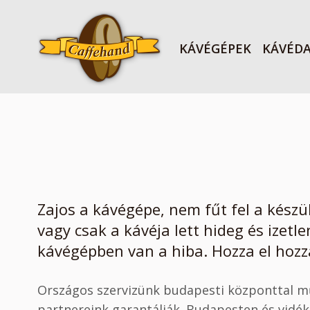
KÁVÉGÉPEK
KÁVÉD
Zajos a kávégépe, nem fűt fel a készül
vagy csak a kávéja lett hideg és izetle
kávégépben van a hiba. Hozza el hozzá
Országos szervizünk budapesti központtal műk
partnereink garantálják. Budapesten és vidéke