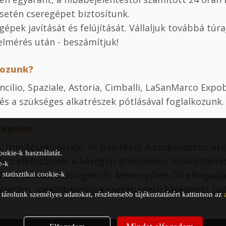
esetén cseregépet biztosítunk.
gépek javítását és felújítását. Vállaljuk továbbá tú
felmérés után - beszámítjuk!
kozunk?
ilio, Spaziale, Astoria, Cimballi, LaSanMarco Expob
 és a szükséges alkatrészek pótlásával foglalkozunk.
rdemes:
 tömítések cseréje, ill. beállítás). A szuperautoma
ookie-k használatát.
tt elkészülnek. A kávégép átvételekor hibafelmérés
e-k
ható javítási költségekről. Amennyiben Ön elfogadja
statisztikai cookie-k
zhetetlen, meghibásodása esetén csere kávégépet tud
árolunk személyes adatokat, részletesebb tájékoztatásért kattintson az