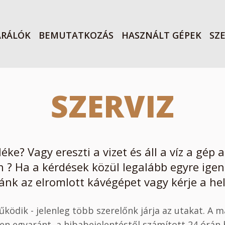
ARÁLÓK
BEMUTATKOZÁS
HASZNÁLT GÉPEK
SZE
SZERVIZ
éke? Vagy ereszti a vizet és áll a víz a gép
n ? Ha a kérdések közül legalább egyre igen 
nk az elromlott kávégépet vagy kérje a hel
ödik - jelenleg több szerelőnk járja az utakat. A m
n egyaránt, a hibabejelentéstől számított 24 órán be