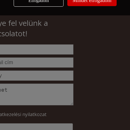
Mindet elfogadom
Elfogadom
e fel velünk a
solatot!
atkezelési nyilatkozat