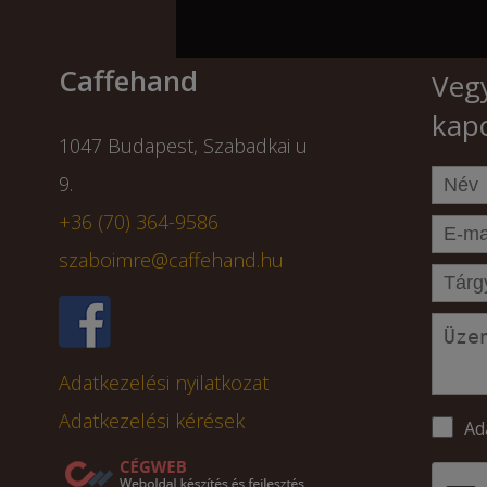
Caffehand
Vegy
kapc
1047 Budapest, Szabadkai u
9.
+36 (70) 364-9586
szaboimre@caffehand.hu
Adatkezelési nyilatkozat
Adatkezelési kérések
Ad