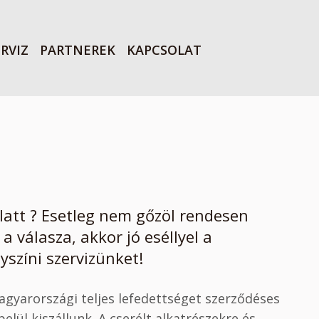
RVIZ
PARTNEREK
KAPCSOLAT
 alatt ? Esetleg nem gőzöl rendesen
a válasza, akkor jó eséllyel a
yszíni szervizünket!
agyarországi teljes lefedettséget szerződéses
lül kiszállunk. A cserélt alkatrészekre és